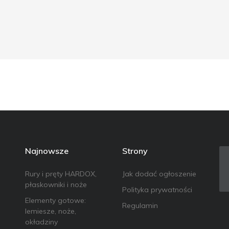
Najnowsze
Strony
Rury i pręty HARDOX,
Jak dodać ogłoszenie
płaskowniki i noże
Polityka prywatności
Elementy gotowe:
Regulamin
lemiesze, noże,
okładziny