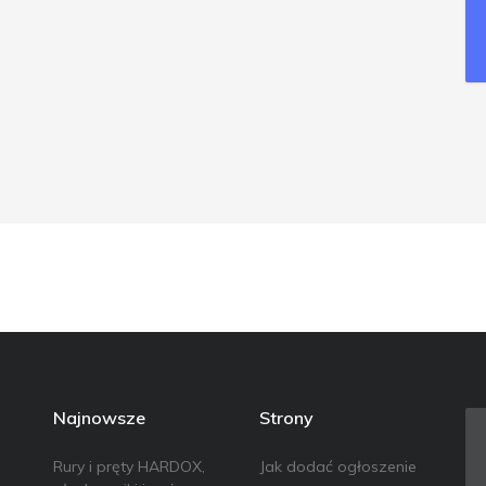
Najnowsze
Strony
Rury i pręty HARDOX,
Jak dodać ogłoszenie