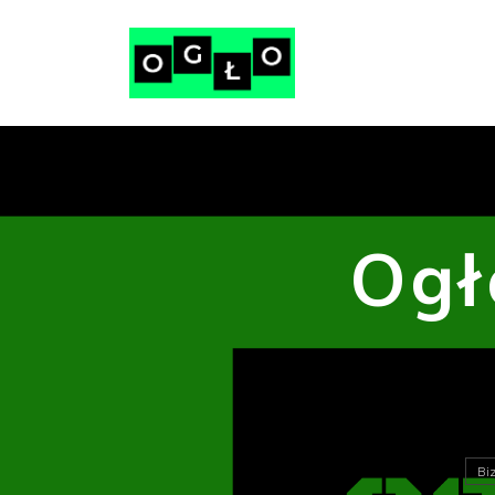
Ogł
Bi