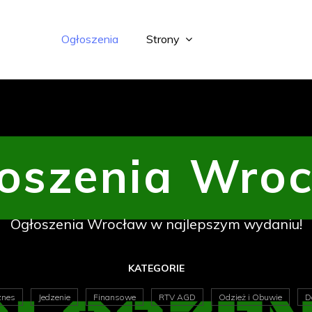
Ogłoszenia
Strony
oszenia Wro
Ogłoszenia Wrocław w najlepszym wydaniu!
KATEGORIE
znes
Jedzenie
Finansowe
RTV AGD
Odzież i Obuwie
D