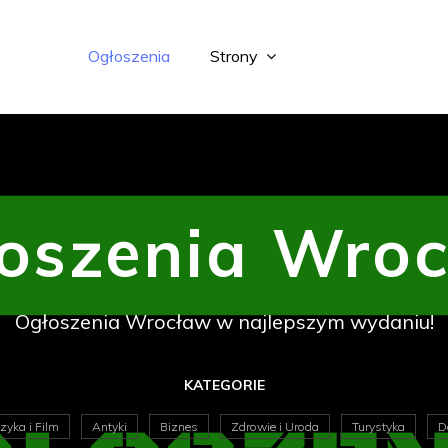
Ogłoszenia
Strony
oszenia Wro
Ogłoszenia Wrocław w najlepszym wydaniu!
KATEGORIE
zyka i Film
Antyki
Biznes
Zdrowie i Uroda
Turystyka
D