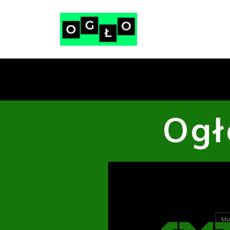
Ogł
Mu