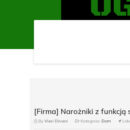
[Firma] Narożniki z funkcją s
By
Vieri Divani
Kategoria
Dom
Loka