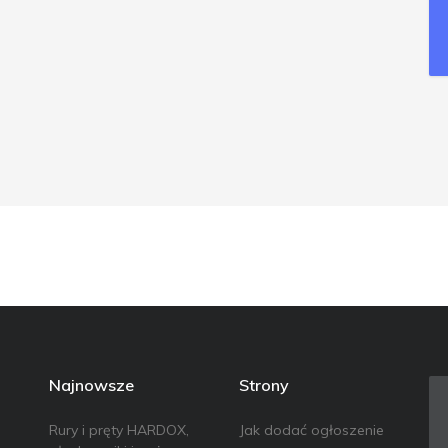
Najnowsze
Strony
Rury i pręty HARDOX,
Jak dodać ogłoszenie