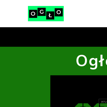
Ogł
RTV