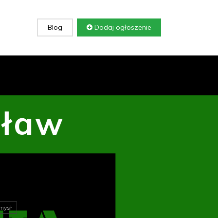
Blog
Dodaj ogłoszenie
cław
mysł