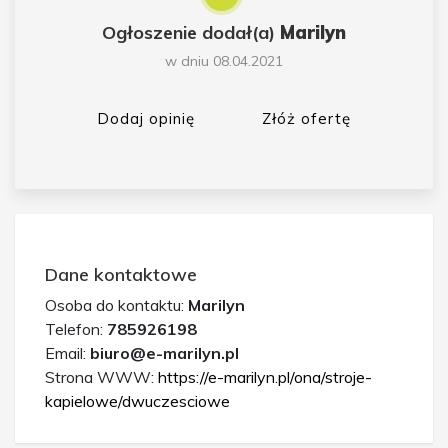
Ogłoszenie dodał(a)
Marilyn
w dniu 08.04.2021
Dodaj opinię
Złóż ofertę
Dane kontaktowe
Osoba do kontaktu:
Marilyn
Telefon:
785926198
Email:
biuro@e-marilyn.pl
Strona WWW:
https://e-marilyn.pl/ona/stroje-
kapielowe/dwuczesciowe