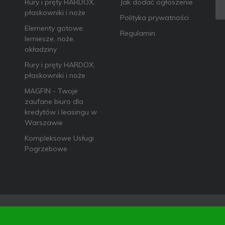
Rury i pręty HARDOX,
Jak dodać ogłoszenie
płaskowniki i noże
Polityka prywatności
Elementy gotowe:
Regulamin
lemiesze, noże,
okładziny
Rury i pręty HARDOX,
płaskowniki i noże
MAGFIN - Twoje
zaufane biuro dla
kredytów i leasingu w
Warszawie
Kompleksowe Usługi
Pogrzebowe