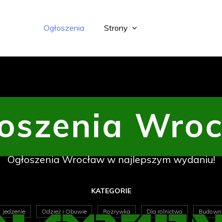
Ogłoszenia
Strony
oszenia Wro
Ogłoszenia Wrocław w najlepszym wydaniu!
KATEGORIE
Jedzenie
Odzież i Obuwie
Rozrywka
Dla rolnictwa
Budowni