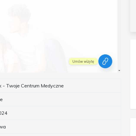
k - Twoje Centrum Medyczne
ne
024
wa