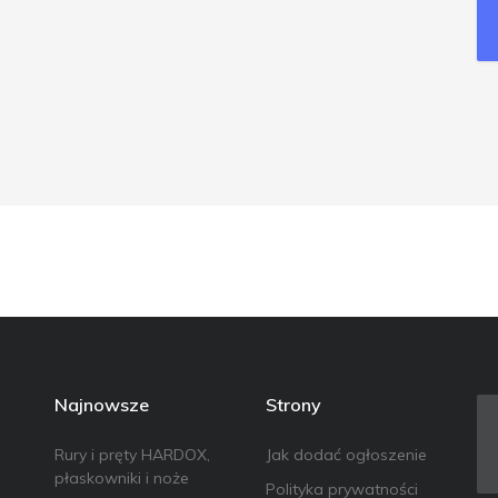
Najnowsze
Strony
Rury i pręty HARDOX,
Jak dodać ogłoszenie
płaskowniki i noże
Polityka prywatności