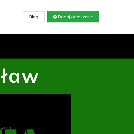
Blog
Dodaj ogłoszenie
cław
i Uroda