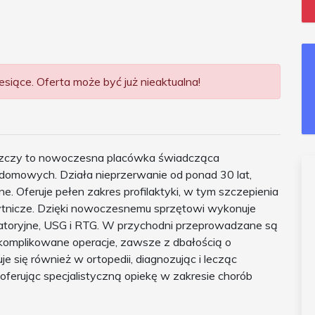
siące. Oferta może być już nieaktualna!
zczy to nowoczesna placówka świadcząca
omowych. Działa nieprzerwanie od ponad 30 lat,
e. Oferuje pełen zakres profilaktyki, w tym szczepienia
ytnicze. Dzięki nowoczesnemu sprzętowi wykonuje
oratoryjne, USG i RTG. W przychodni przeprowadzane są
 skomplikowane operacje, zawsze z dbałością o
e się również w ortopedii, diagnozując i lecząc
 oferując specjalistyczną opiekę w zakresie chorób