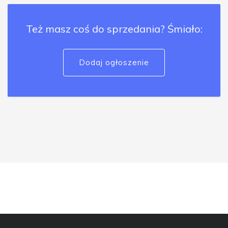
Też masz coś do sprzedania? Śmiało:
Dodaj ogłoszenie