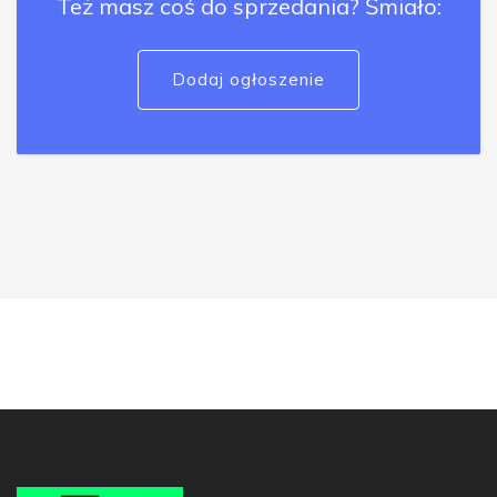
Też masz coś do sprzedania? Śmiało:
Dodaj ogłoszenie