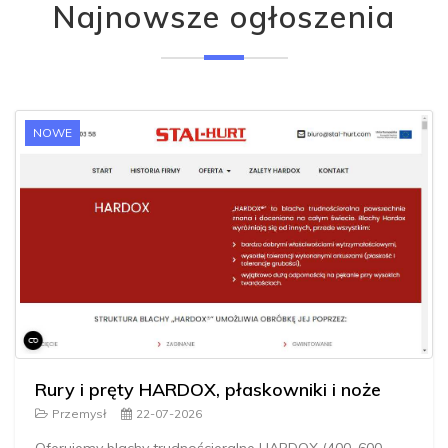
Najnowsze ogłoszenia
NOWE
Rury i pręty HARDOX, płaskowniki i noże
Przemysł
22-07-2026
Oferujemy blachy trudnościeralne HARDOX (400–600,