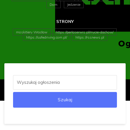
Dom
Jedzenie
STRONY
moskitiery Wrocław
https://perlaserwis.pl/mycie-dachow/
https://safedriving.com.pl/
https://rssnews.pl
Szukaj