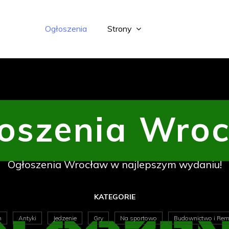
Ogłoszenia
Strony
oszenia Wro
Ogłoszenia Wrocław w najlepszym wydaniu!
KATEGORIE
m
Antyki
Jedzenie
Gry
Na sportowo
Budownictwo i Rem