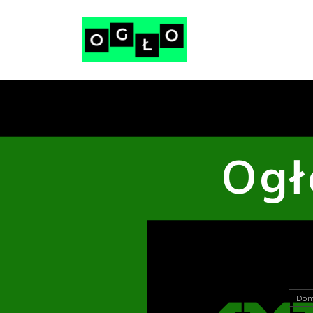
Ogł
Do