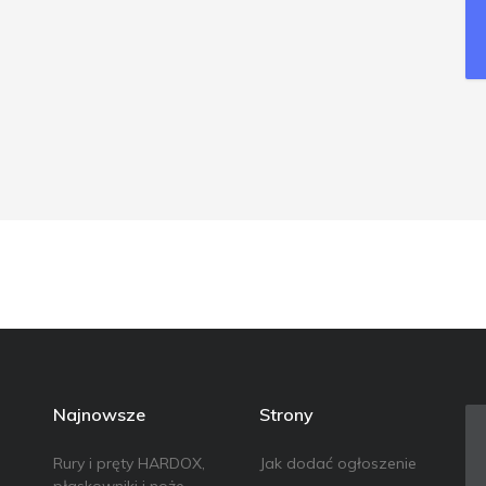
Najnowsze
Strony
Rury i pręty HARDOX,
Jak dodać ogłoszenie
płaskowniki i noże