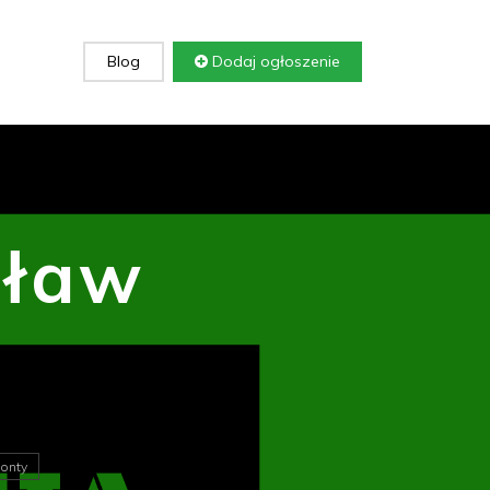
Blog
Dodaj ogłoszenie
cław
onty