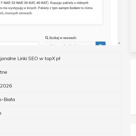
jonalne Linki SEO w topX pł
tne
.2026
o-Biała
e