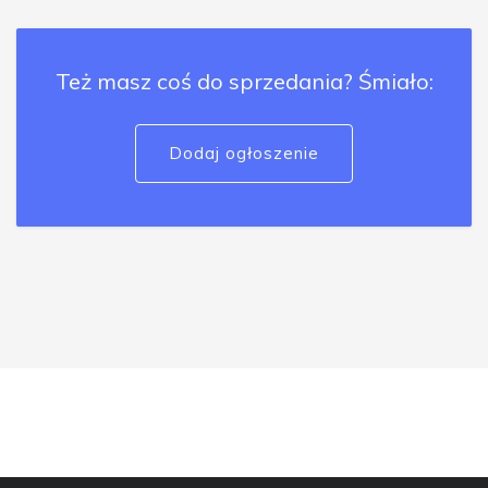
Też masz coś do sprzedania? Śmiało:
Dodaj ogłoszenie