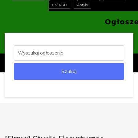
RTV AGD
Antyki
Szukaj