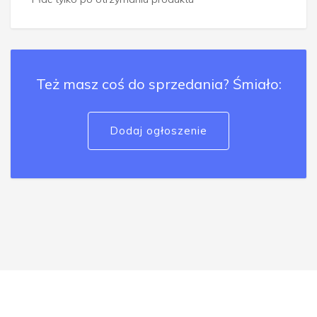
Też masz coś do sprzedania? Śmiało:
Dodaj ogłoszenie