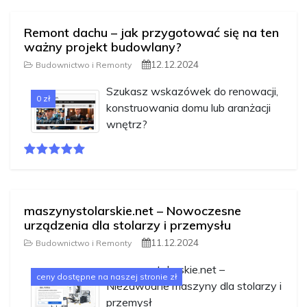
Remont dachu – jak przygotować się na ten
ważny projekt budowlany?
12.12.2024
Budownictwo i Remonty
Szukasz wskazówek do renowacji,
0 zł
konstruowania domu lub aranżacji
wnętrz?
maszynystolarskie.net – Nowoczesne
urządzenia dla stolarzy i przemysłu
11.12.2024
Budownictwo i Remonty
maszynystolarskie.net –
ceny dostępne na naszej stronie zł
Niezawodne maszyny dla stolarzy i
przemysł