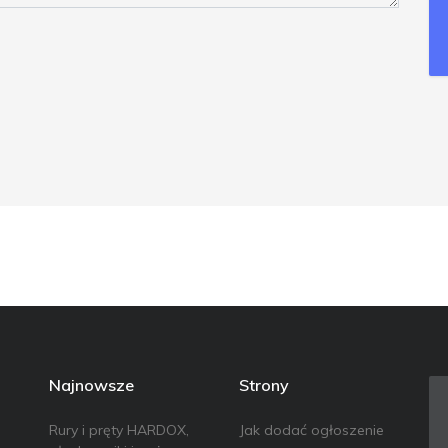
Najnowsze
Strony
Rury i pręty HARDOX,
Jak dodać ogłoszenie