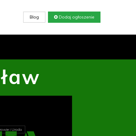
Blog
Dodaj ogłoszenie
cław
rowie i Uroda