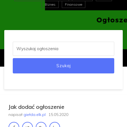
Biznes
Finansowe
Szukaj
Jak dodać ogłoszenie
napisał
giełda.elk.pl
15.05.2020