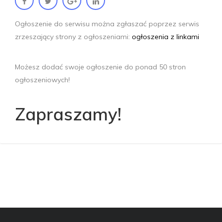
O
g
ł
o
s
z
e
n
i
e
d
o
s
e
r
w
i
s
u
m
o
ż
n
a
z
g
ł
a
s
z
a
ć
p
o
p
r
z
e
z
s
e
r
w
i
s
z
r
z
e
s
z
a
j
ą
c
y
s
t
r
o
n
y
z
o
g
ł
o
s
z
e
n
i
a
m
i
:
ogłoszenia z linkami
M
o
ż
e
s
z
d
o
d
a
ć
s
w
o
j
e
o
g
ł
o
s
z
e
n
i
e
d
o
p
o
n
a
d
5
0
s
t
r
o
n
o
g
ł
o
s
z
e
n
i
o
w
y
c
h
!
Z
a
p
r
a
s
z
a
m
y
!